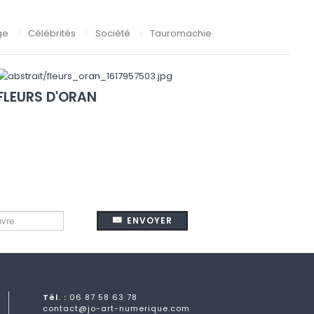
ge
Célébrités
Société
Tauromachie
FLEURS D'ORAN
ENVOYER
Tél. :
06 87 58 63 78
contact@jo-art-numerique.com