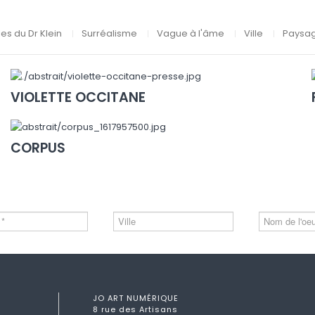
lles du Dr Klein
Surréalisme
Vague à l'âme
Ville
Paysa
VIOLETTE OCCITANE
CORPUS
JO ART NUMÉRIQUE
8 rue des Artisans