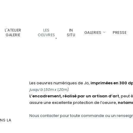
L'ATELIER
LES
IN
GALERIES
PRESSE
GALERIE
OEUVRES
SITU
Les oeuvres numériques de Jo,
imprimées en 300 dp
jusqu’à 1,50m x 1,20m).
L’encadrement, réalisé par un artisan d’art
, peut 
assure une excellente protection de l’oeuvre,
notamm
Nous contacter pour toute commande ou un rensei
NS LA