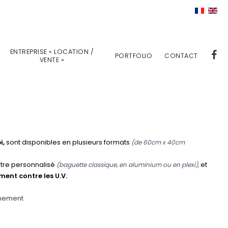
ENTREPRISE « LOCATION /
PORTFOLIO
CONTACT
VENTE »
i,
sont disponibles en plusieurs formats
(de 60cm x 40cm
être personnalisé
et
(baguette classique, en aluminium ou en plexi),
ent contre les U.V.
gnement