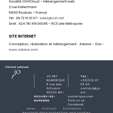
Société OVHCloud – Hébergement web.
2 rue Kellermann
59100 Roubaix – France
Tél : 09 72 10 10 07–
sales@ovh.net
Siret : 424 761 419 00045 – RCS Lille Métropole
SITE INTERNET
Conception, réalisation et hébergement : Adiane - Dax -
www.adiane.com
JO ART
Tel.:
NUMÉRIQUE
+33(0)6 87
8 rue des
58 63
Artisans
contact@jo-
40230
ST-
art-
GEOURS-DE-
numerique.com
MAREMNE
Find us on
Facebook
News
Contact
Disclaimer
Personal data protection and cookies